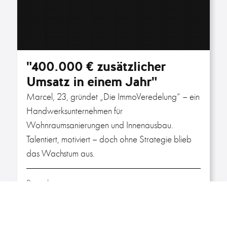
Branche:
Handwerk (Wohn­raum­sanierung)
Programm:
BASIC SALES Diamond Circle
mehr erfahren
Rainer Schmid
Automotive Ingenieur & GmbH-
Gründer