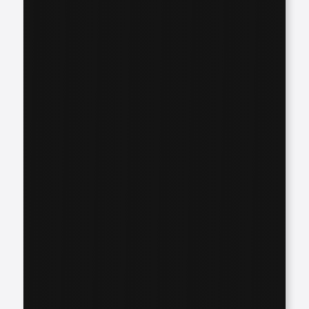
"400.000 € zusätzlicher
Umsatz in einem Jahr"
Marcel, 23, gründet „Die ImmoVeredelung“ – ein
Hand­werks­unternehmen für
Wohnraumsanierungen und Innenausbau.
Talentiert, motiviert – doch ohne Strategie blieb
das Wachstum aus.